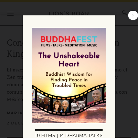
Conoce al maestro: Katsuzen
King
El maestro de Zen, Katsuzen King, comparte cómo el
Zen transformó su vida personal y profesional, y
cómo adapta sus enseñanzas para apoyar a la
comunidad LatinX, especialmente en la frontera con
México.
•
MARIANA RESTREPO
KATSUZEN KING
2 DECEMBER 2024