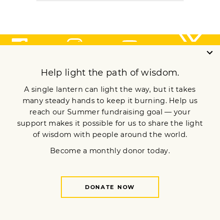
ARCHIVE
Meditation
Mindfulness
Buddhist Wisdom
Dharma & Society
Podcast
El Camino Del Buda
MORE
ebook Library