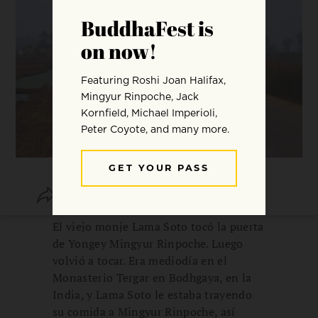
SHARE
SAVE
El viejo monje Lama Soto tocó la puerta
de Yongey Mingyur Rinpoche. Luego
volvió a tocar. Era mediodía en el
Monasterio Tergar en Bodhgaya, en la
India, y Lama Soto le estaba trayendo
su comida a Mingyur Rinpoche, así