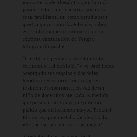
monasterio de Sherab Ling en la India
para estudiar con maestros que no le
eran familiares, así como estudiantes
que tampoco conocía. Además, había
este entronamiento formal como la
séptima encarnación de Yongey
Mingyur Rinpoche.
“Cientos de personas atendieron la
ceremonia”, él escribió, “y yo pasé horas
aceptando sus regalos y dándoles
bendiciones como si fuera alguien
realmente importante, en vez de un
niño de doce años aterrado. A medida
que pasaban las horas, me puse tan
pálido que mi hermano mayor, Tsoknyi
Rinpoche, quien estaba de pie al lado
mío, pensó que me iba a desmayar”.
Alrededor de un año más tarde,