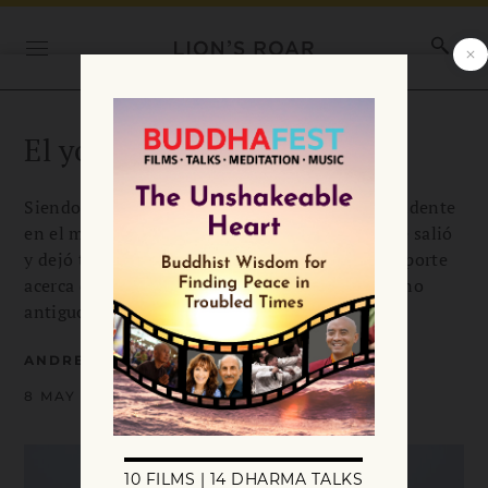
El yogui errante
Siendo un autor best-seller y una estrella ascendente
en el mundo budista, un día, Mingyur Rinpoche salió
y dejó todo atrás. Andrea Miller comparte su reporte
acerca de un lama moderno desafiando el camino
antiguo de los yogis errantes.
ANDREA MILLER
8 MAY 2025