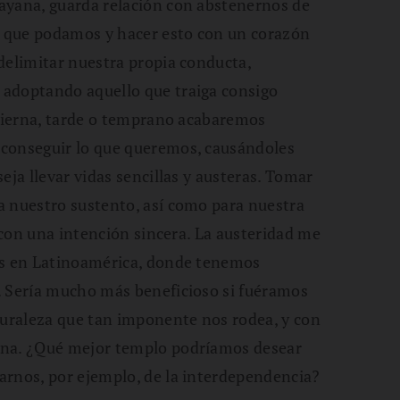
ayana, guarda relación con abstenernos de
ás que podamos y hacer esto con un corazón
delimitar nuestra propia conducta,
 adoptando aquello que traiga consigo
obierna, tarde o temprano acabaremos
 conseguir lo que queremos, causándoles
eja llevar vidas sencillas y austeras. Tomar
a nuestro sustento, así como para nuestra
s con una intención sincera. La austeridad me
os en Latinoamérica, donde tenemos
. Sería mucho más beneficioso si fuéramos
turaleza que tan imponente nos rodea, y con
ana. ¿Qué mejor templo podríamos desear
arnos, por ejemplo, de la interdependencia?