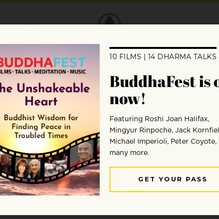
DONATE
Práctica Budista
s aspectos importantes del budismo, los 
oamerica.