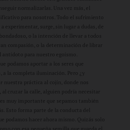
seguir normalizarlas. Una vez más, el
ificativo para nosotros. Todo el sufrimiento
 experimentar, surge, sin lugar a dudas, de
bondadoso, o la intención de llevar a todos
 gran compasión, o la determinación de librar
el antídoto para nuestro egoísmo.
ue podamos aportar a los seres que
a, a la completa iluminación. Pero ¿y
r nuestra práctica al cojín, donde nos
 cruzar la calle, alguien podría necesitar
e es muy importante que sepamos también
s. Esto forma parte de la conducta del
que podamos hacer ahora mismo. Quizás solo
como con esa pequeña semilla que guarda el