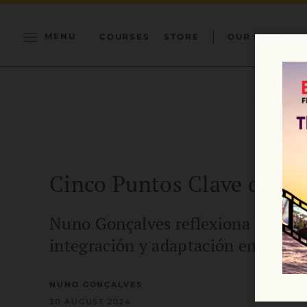
MENU
COURSES
STORE
OUR MISSION
Cinco Puntos Clave de la 
Nuno Gonçalves reflexiona sobre lo
integración y adaptación en latin
NUNO GONÇALVES
30 AUGUST 2024