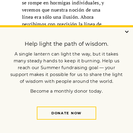
se rompe en hormigas individuales, y
veremos que nuestra noción de una
línea era sólo una ilusión. Ahora
percibimos con precisión la línea de
hormigas como una hormiga después de
otra, después de otra.
El progreso de la
visión profunda
48. ¿Qué significa “visión profunda” [en
inglés ‘insight’]?
La “visión profunda” es un factor
mental. Cuando vemos con precisión,
por ejemplo al proceso de subir [un pie]
de principio a fin, el factor mental o