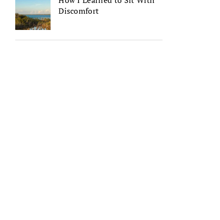
How I Learned to Sit With
Discomfort