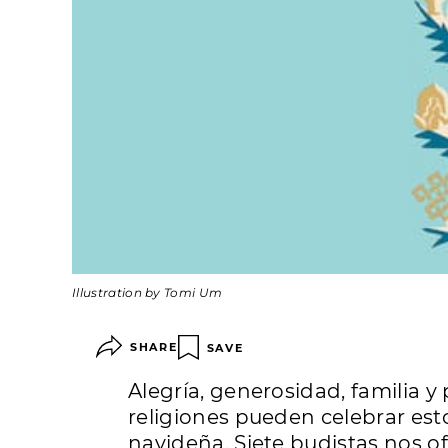
Illustration by Tomi Um
SHARE
SAVE
Alegría, generosidad, familia y 
religiones pueden celebrar est
navideña. Siete budistas nos o